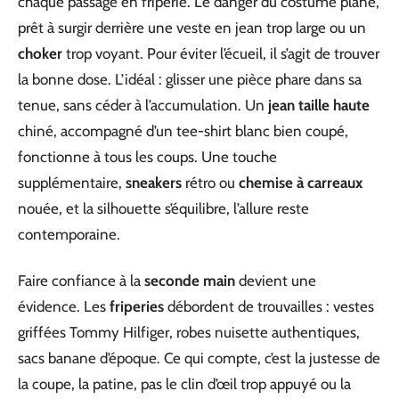
chaque passage en friperie. Le danger du costume plane,
prêt à surgir derrière une veste en jean trop large ou un
choker
trop voyant. Pour éviter l’écueil, il s’agit de trouver
la bonne dose. L’idéal : glisser une pièce phare dans sa
tenue, sans céder à l’accumulation. Un
jean taille haute
chiné, accompagné d’un tee-shirt blanc bien coupé,
fonctionne à tous les coups. Une touche
supplémentaire,
sneakers
rétro ou
chemise à carreaux
nouée, et la silhouette s’équilibre, l’allure reste
contemporaine.
Faire confiance à la
seconde main
devient une
évidence. Les
friperies
débordent de trouvailles : vestes
griffées Tommy Hilfiger, robes nuisette authentiques,
sacs banane d’époque. Ce qui compte, c’est la justesse de
la coupe, la patine, pas le clin d’œil trop appuyé ou la