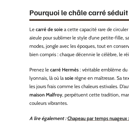
Pourquoi le châle carré séduit
Le
carré de soie
a cette capacité rare de circuler
aïeule pour sublimer le style d’une petite-fille, 
modes, jongle avec les époques, tout en conser
bien compris : chaque décennie le célèbre, le réin
Prenez le
carré Hermès
: véritable emblème du c
lyonnais, là où la
soie
règne en maîtresse. Sa tex
les jours frais comme les chaleurs estivales. D’au
maison Malfroy
, perpétuent cette tradition, mar
couleurs vibrantes.
A lire également :
Chapeau par temps nuageux : c