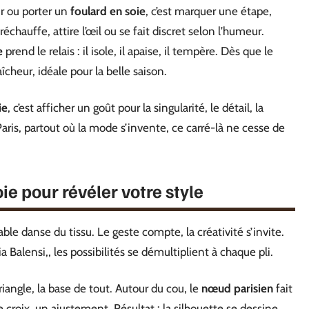
ir ou porter un
foulard en soie
, c’est marquer une étape,
hauffe, attire l’œil ou se fait discret selon l’humeur.
e
prend le relais : il isole, il apaise, il tempère. Dès que le
raîcheur, idéale pour la belle saison.
ie
, c’est afficher un goût pour la singularité, le détail, la
Paris, partout où la mode s’invente, ce carré-là ne cesse de
e pour révéler votre style
able danse du tissu. Le geste compte, la créativité s’invite.
 Balensi,, les possibilités se démultiplient à chaque pli.
riangle, la base de tout. Autour du cou, le
nœud parisien
fait
 croix, un ajustement. Résultat : la silhouette se dessine,